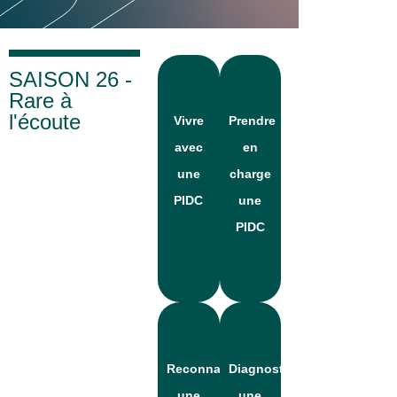
SAISON 26 -
Rare à
l'écoute
Vivre
Prendre
avec
en
une
charge
PIDC
une
PIDC
Reconnaître
Diagnostiquer
une
une