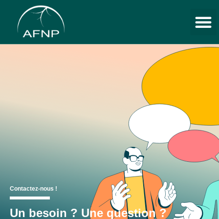
Les neur
Parcours de so
Contactez-nous !
Un besoin ? Une question ?