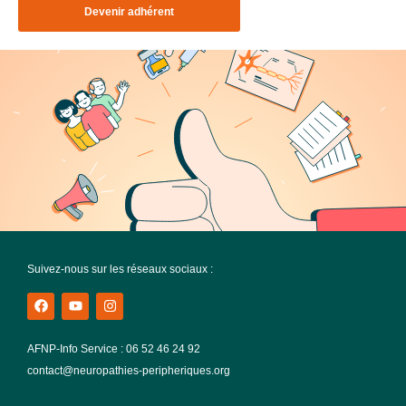
Devenir adhérent
Suivez-nous sur les réseaux sociaux :
AFNP-Info Service : 06 52 46 24 92
contact@neuropathies-peripheriques.org