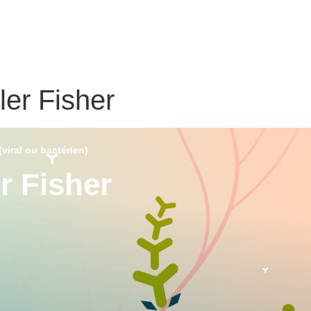
ler Fisher
(viral ou bactérien)
r Fisher