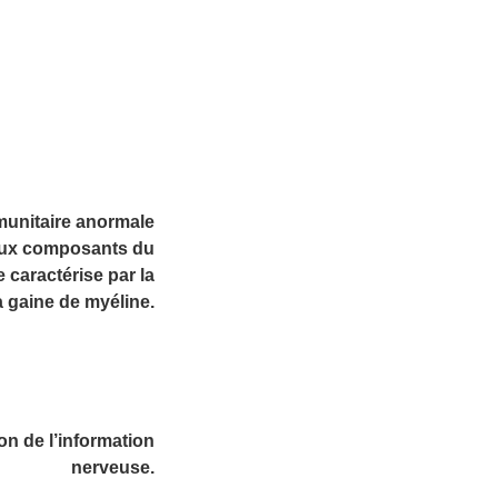
munitaire anormale
r aux composants du
 caractérise par la
a gaine de myéline.
on de l’information
nerveuse.